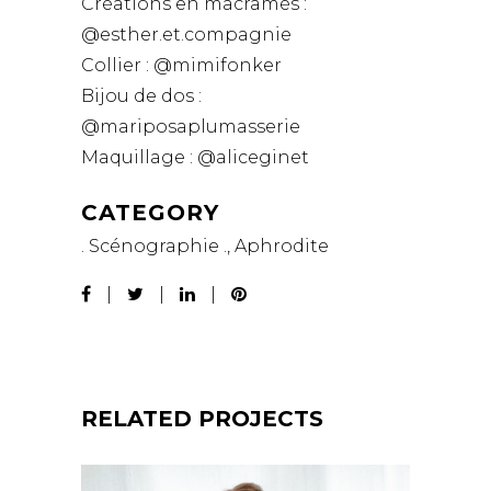
Créations en macramés :
@esther.et.compagnie
Collier : @mimifonker
Bijou de dos :
@mariposaplumasserie
Maquillage : @aliceginet
CATEGORY
. Scénographie ., Aphrodite
RELATED PROJECTS